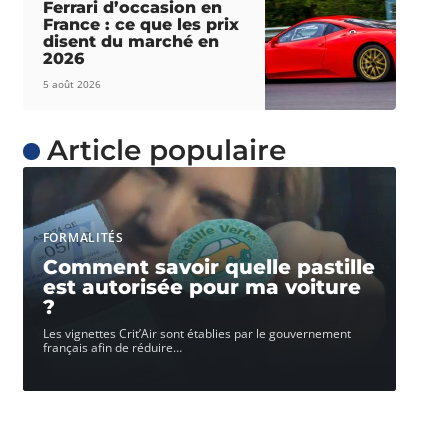
Ferrari d’occasion en
France : ce que les prix
disent du marché en
2026
5 août 2026
Article populaire
FORMALITÉS
Comment savoir quelle pastille
est autorisée pour ma voiture
?
Les vignettes Crit’Air sont établies par le gouvernement
français afin de réduire
…