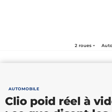
2 roues
Aut
AUTOMOBILE
Clio poid réel à vi