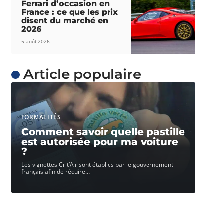
Ferrari d’occasion en
France : ce que les prix
disent du marché en
2026
5 août 2026
Article populaire
FORMALITÉS
Comment savoir quelle pastille
est autorisée pour ma voiture
?
Les vignettes Crit’Air sont établies par le gouvernement
français afin de réduire
…