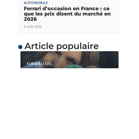
AUTOMOBILE
Ferrari d’occasion en France : ce
que les prix disent du marché en
2026
5 août 2026
Article populaire
FORMALITÉS
Comment savoir quelle
pastille est autorisée
pour ma voiture ?
Les vignettes Crit’Air sont établies par le
gouvernement français afin de réduire
…
Contact
Mentions Légales
Sitemap