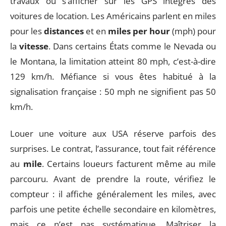
travaux ou s’afficher sur les GPS intégrés des
voitures de location. Les Américains parlent en miles
pour les
distances
et en
miles per hour
(mph) pour
la
vitesse
. Dans certains États comme le Nevada ou
le Montana, la limitation atteint 80 mph, c’est-à-dire
129 km/h. Méfiance si vous êtes habitué à la
signalisation française : 50 mph ne signifient pas 50
km/h.
Louer une voiture aux USA réserve parfois des
surprises. Le contrat, l’assurance, tout fait référence
au
mile
. Certains loueurs facturent même au mile
parcouru. Avant de prendre la route, vérifiez le
compteur : il affiche généralement les miles, avec
parfois une petite échelle secondaire en kilomètres,
mais ce n’est pas systématique. Maîtriser la