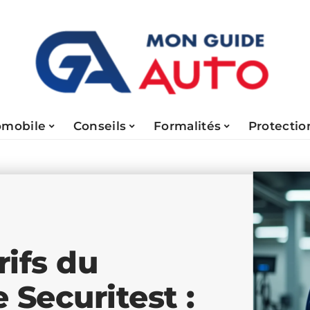
omobile
Conseils
Formalités
Protectio
ifs du
 Securitest :