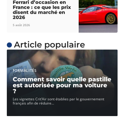
Ferrari d’occasion en
France : ce que les prix
disent du marché en
2026
5 août 2026
Article populaire
FORMALITÉS
Comment savoir quelle pastille
est autorisée pour ma voiture
?
Les vignettes Crit’Air sont établies par le gouvernement
français afin de réduire
…