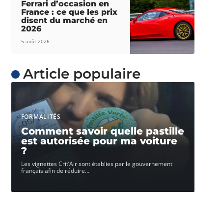
Ferrari d’occasion en
France : ce que les prix
disent du marché en
2026
5 août 2026
Article populaire
FORMALITÉS
Comment savoir quelle pastille
est autorisée pour ma voiture
?
Les vignettes Crit’Air sont établies par le gouvernement
français afin de réduire
…