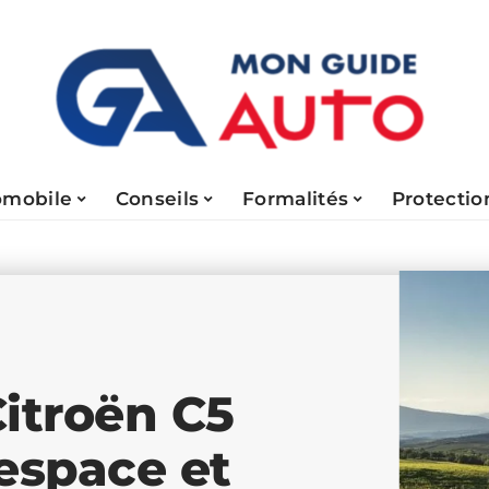
omobile
Conseils
Formalités
Protectio
Citroën C5
 espace et