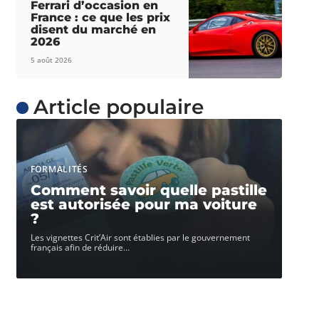
Ferrari d’occasion en
France : ce que les prix
disent du marché en
2026
5 août 2026
Article populaire
FORMALITÉS
Comment savoir quelle pastille
est autorisée pour ma voiture
?
Les vignettes Crit’Air sont établies par le gouvernement
français afin de réduire
…