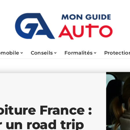
omobile
Conseils
Formalités
Protectio
oiture France :
un road trip