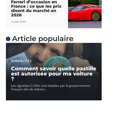
Ferrari d’occasion en
France : ce que les prix
disent du marché en
2026
5 août 2026
Article populaire
FORMALITÉS
Comment savoir quelle pastille
est autorisée pour ma voiture
?
Les vignettes Crit’Air sont établies par le gouvernement
français afin de réduire
…