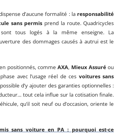
ispense d’aucune formalité : la
responsabilité
cule sans permis
prend la route. Quadricycles
s sont tous logés à la même enseigne. La
ouverture des dommages causés à autrui est le
en positionnés, comme
AXA
,
Mieux Assuré
ou
 phase avec l’usage réel de ces
voitures sans
 possible d’y ajouter des garanties optionnelles :
ucteur… tout cela influe sur la cotisation finale.
hicule, qu’il soit neuf ou d’occasion, oriente le
mis sans voiture en PA : pourquoi est-ce