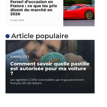
Ferrari d’occasion en
France : ce que les prix
disent du marché en
2026
5 août 2026
Article populaire
FORMALITÉS
Comment savoir quelle pastille
est autorisée pour ma voiture
?
Les vignettes Crit’Air sont établies par le gouvernement
français afin de réduire
…